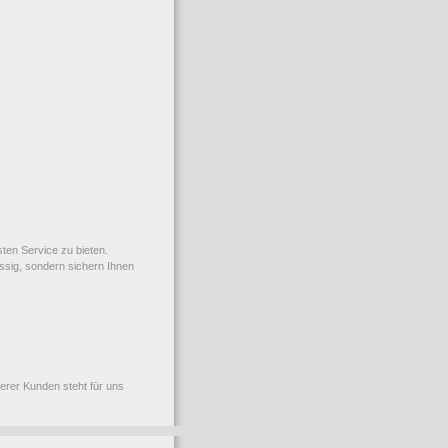
ten Service zu bieten.
ässig, sondern sichern Ihnen
erer Kunden steht für uns