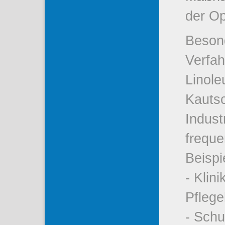
der Op
Besond
Verfah
Linol
Kauts
Indust
freque
Beispi
- Klin
Pfleg
- Schu